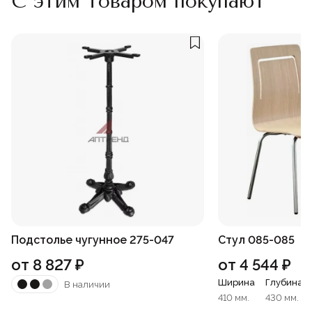
С этим товаром покупают
Подстолье чугунное 275-047
Стул 085-085
от
8 827
₽
от
4 544
₽
Ширина
Глубина
В наличии
410 мм.
430 мм.