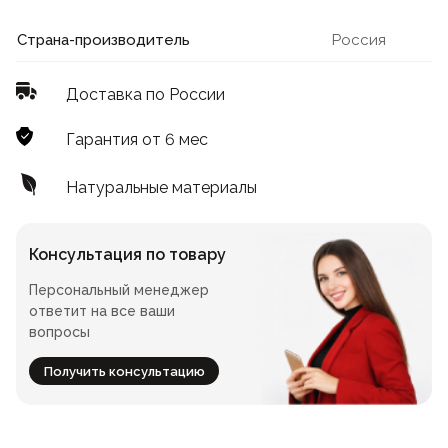
Лофт
Для летнего кафе
Страна-производитель
Россия
Для фудкорта
Доставка по России
Лофт
Конференц-столы
Гарантия от 6 мес
Для общепита
Квадратные
Натуральные материалы
На одной ножке
Консультация по товару
Персональный менеджер
Для гостиниц
ответит на все ваши
вопросы
Получить консультацию