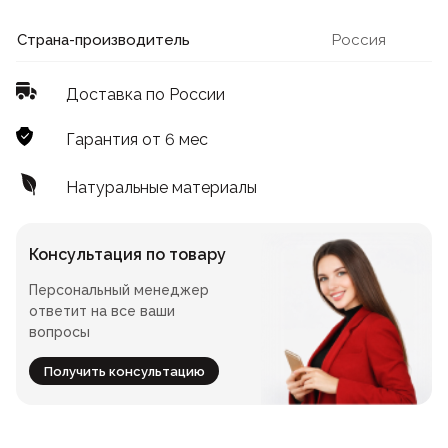
Лофт
Для летнего кафе
Страна-производитель
Россия
Для фудкорта
Доставка по России
Лофт
Конференц-столы
Гарантия от 6 мес
Для общепита
Квадратные
Натуральные материалы
На одной ножке
Консультация по товару
Персональный менеджер
Для гостиниц
ответит на все ваши
вопросы
Получить консультацию