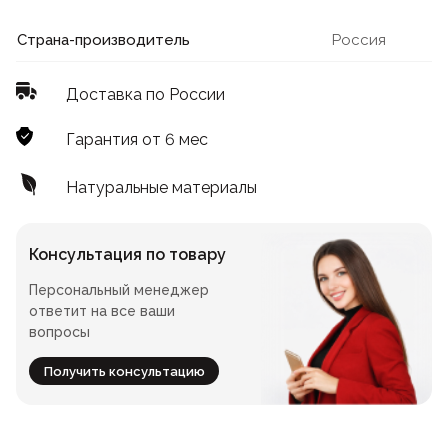
Лофт
Для летнего кафе
Страна-производитель
Россия
Для фудкорта
Доставка по России
Лофт
Конференц-столы
Гарантия от 6 мес
Для общепита
Квадратные
Натуральные материалы
На одной ножке
Консультация по товару
Персональный менеджер
Для гостиниц
ответит на все ваши
вопросы
Получить консультацию