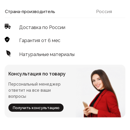
Лофт
Для летнего кафе
Страна-производитель
Россия
Для фудкорта
Доставка по России
Лофт
Конференц-столы
Гарантия от 6 мес
Для общепита
Квадратные
Натуральные материалы
На одной ножке
Консультация по товару
Персональный менеджер
Для гостиниц
ответит на все ваши
вопросы
Получить консультацию