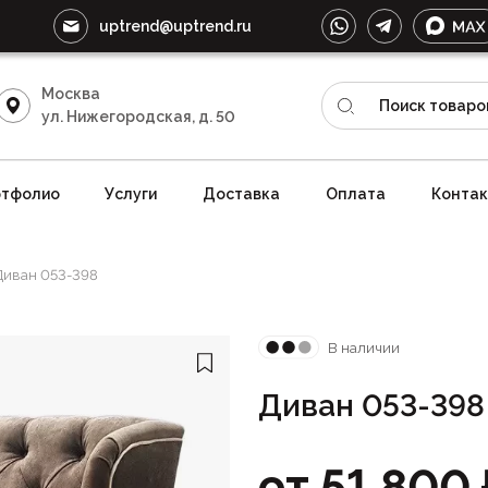
uptrend@uptrend.ru
Москва
ул. Нижегородская, д. 50
тфолио
Услуги
Доставка
Оплата
Конта
Диван 053-398
В наличии
Диван 053-398
от
51 800