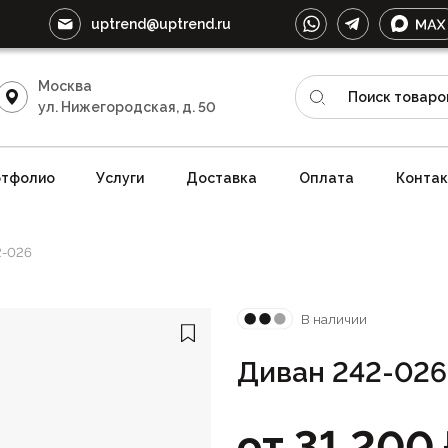
uptrend@uptrend.ru
Москва
ул. Нижегородская, д. 50
тфолио
Услуги
Доставка
Оплата
Конта
2-026
В наличии
Диван 242-026
от
31 200