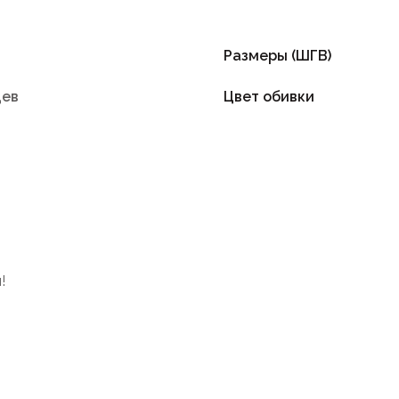
Размеры (ШГВ)
цев
Цвет обивки
!