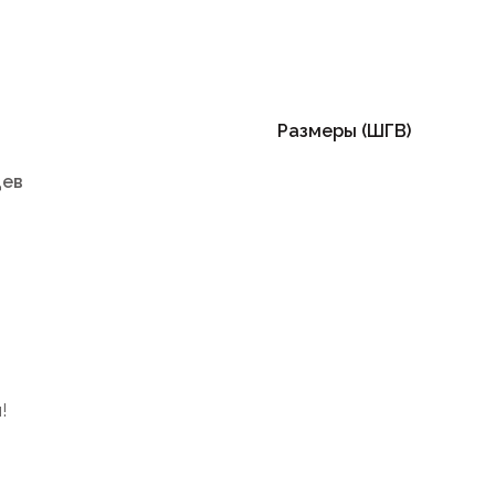
Размеры (ШГВ)
цев
!