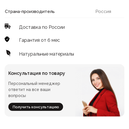
Лофт
Для летнего кафе
Страна-производитель
Россия
Для фудкорта
Доставка по России
Лофт
Конференц-столы
Гарантия от 6 мес
Для общепита
Квадратные
Натуральные материалы
На одной ножке
Консультация по товару
Персональный менеджер
Для гостиниц
ответит на все ваши
вопросы
Получить консультацию