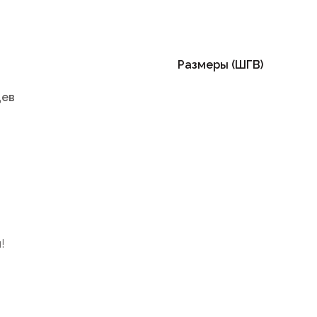
Размеры (ШГВ)
цев
!