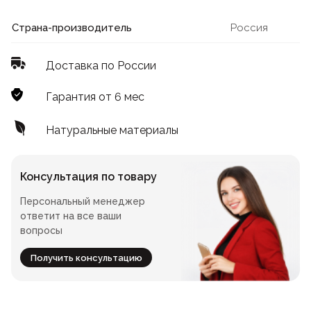
Лофт
Для летнего кафе
Страна-производитель
Россия
Для фудкорта
Доставка по России
Лофт
Конференц-столы
Гарантия от 6 мес
Для общепита
Квадратные
Натуральные материалы
На одной ножке
Консультация по товару
Персональный менеджер
Для гостиниц
ответит на все ваши
вопросы
Получить консультацию