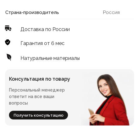
Лофт
Для летнего кафе
Страна-производитель
Россия
Для фудкорта
Доставка по России
Лофт
Конференц-столы
Гарантия от 6 мес
Для общепита
Квадратные
Натуральные материалы
На одной ножке
Консультация по товару
Персональный менеджер
Для гостиниц
ответит на все ваши
вопросы
Получить консультацию