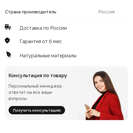
Лофт
Для летнего кафе
Страна-производитель
Россия
Для фудкорта
Доставка по России
Лофт
Конференц-столы
Гарантия от 6 мес
Для общепита
Квадратные
Натуральные материалы
На одной ножке
Консультация по товару
Персональный менеджер
Для гостиниц
ответит на все ваши
вопросы
Получить консультацию