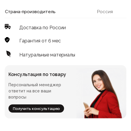
Лофт
Для летнего кафе
Страна-производитель
Россия
Для фудкорта
Доставка по России
Лофт
Конференц-столы
Гарантия от 6 мес
Для общепита
Квадратные
Натуральные материалы
На одной ножке
Консультация по товару
Персональный менеджер
Для гостиниц
ответит на все ваши
вопросы
Получить консультацию