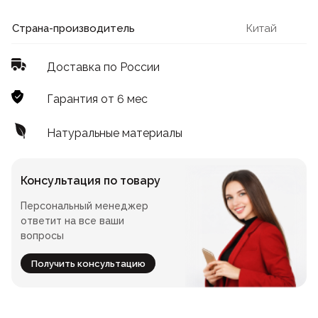
Лофт
Для летнего кафе
Страна-производитель
Китай
Для фудкорта
Доставка по России
Лофт
Конференц-столы
Гарантия от 6 мес
Для общепита
Квадратные
Натуральные материалы
На одной ножке
Консультация по товару
Персональный менеджер
Для гостиниц
ответит на все ваши
вопросы
Получить консультацию