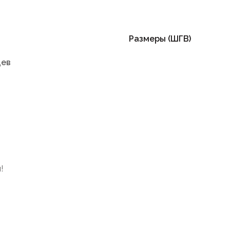
Размеры (ШГВ)
цев
!