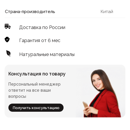
Лофт
Для летнего кафе
Страна-производитель
Китай
Для фудкорта
Доставка по России
Лофт
Конференц-столы
Гарантия от 6 мес
Для общепита
Квадратные
Натуральные материалы
На одной ножке
Консультация по товару
Персональный менеджер
Для гостиниц
ответит на все ваши
вопросы
Получить консультацию