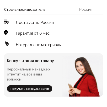
Лофт
Для летнего кафе
Страна-производитель
Россия
Для фудкорта
Доставка по России
Лофт
Конференц-столы
Гарантия от 6 мес
Для общепита
Квадратные
Натуральные материалы
На одной ножке
Консультация по товару
Персональный менеджер
Для гостиниц
ответит на все ваши
вопросы
Получить консультацию