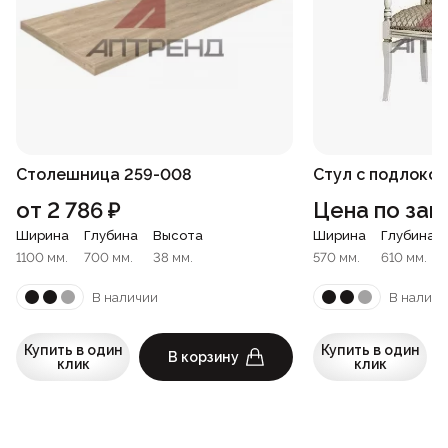
Столешница 259-008
Стул с подлоко
от
2 786
₽
Цена по зап
Ширина
Глубина
Высота
Ширина
Глубина
1100 мм.
700 мм.
38 мм.
570 мм.
610 мм.
В наличии
В наличи
Купить в один
Купить в один
В корзину
клик
клик