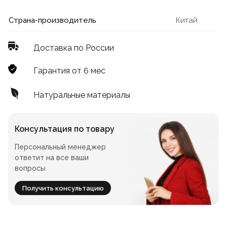
Лофт
Для летнего кафе
Страна-производитель
Китай
Для фудкорта
Доставка по России
Лофт
Конференц-столы
Гарантия от 6 мес
Для общепита
Квадратные
Натуральные материалы
На одной ножке
Консультация по товару
Персональный менеджер
Для гостиниц
ответит на все ваши
вопросы
Получить консультацию