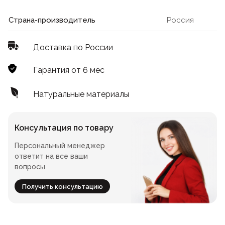
Лофт
Для летнего кафе
Страна-производитель
Россия
Для фудкорта
Доставка по России
Лофт
Конференц-столы
Гарантия от 6 мес
Для общепита
Квадратные
Натуральные материалы
На одной ножке
Консультация по товару
Персональный менеджер
Для гостиниц
ответит на все ваши
вопросы
Получить консультацию