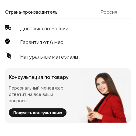
Лофт
Для летнего кафе
Страна-производитель
Россия
Для фудкорта
Доставка по России
Лофт
Конференц-столы
Гарантия от 6 мес
Для общепита
Квадратные
Натуральные материалы
На одной ножке
Консультация по товару
Персональный менеджер
Для гостиниц
ответит на все ваши
вопросы
Получить консультацию