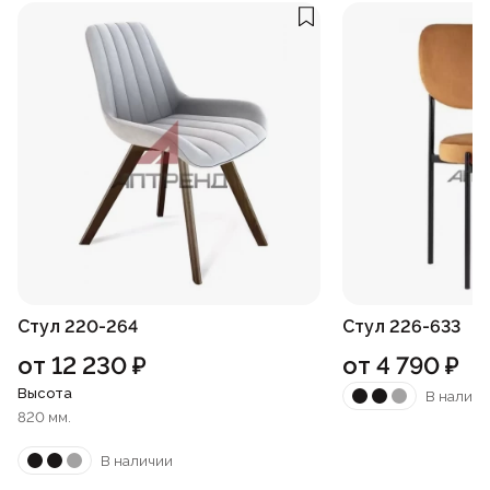
Стул 220-264
Стул 226-633
от
12 230
₽
от
4 790
₽
Высота
В наличи
820 мм.
В наличии