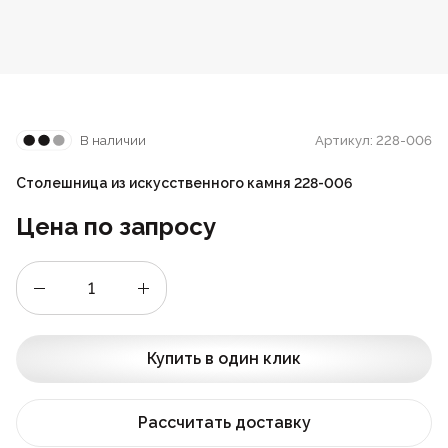
Стойки
Подушки
Складные стулья
Барные
Дизайнерские
Предметы интерьера
Скамейки
Складные столы
Под старину
Мягкие
Пластиковая мебель
В наличии
Артикул: 228-006
Сцены и танцполы
Для летнего кафе
Барные
Столешница из искусственного камня 228-006
Урны для фудкорта
На металлокаркасе
Цена по запросу
Банкетные
Пластиковые
Для фудкорта
Банкетные
Купить в один клик
Для гостиниц
Круглые
Рассчитать доставку
Конференц-стулья