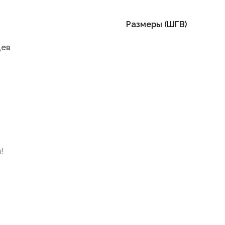
Размеры (ШГВ)
цев
!