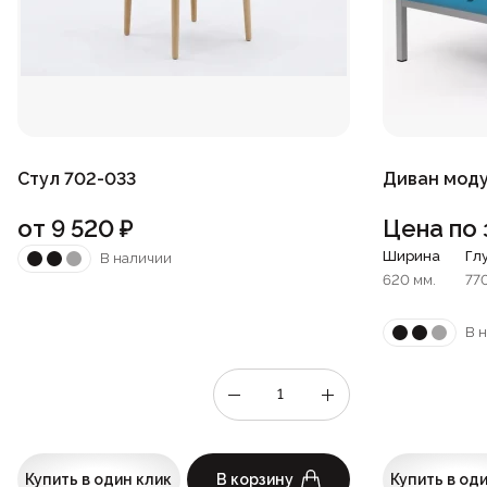
Стул 702-033
Диван моду
от
9 520
₽
Цена по 
Ширина
Гл
В наличии
620 мм.
77
В 
Купить в один клик
В корзину
Купить в од