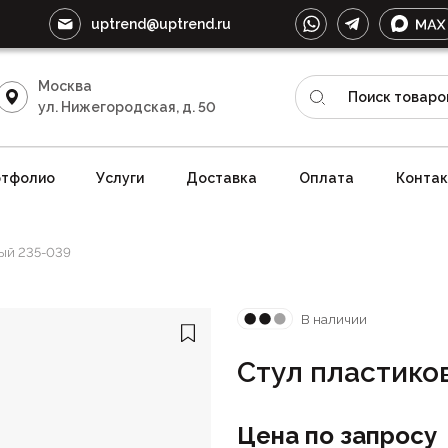
uptrend@uptrend.ru
Москва
ул. Нижегородская, д. 50
тфолио
Услуги
Доставка
Оплата
Конта
ый 235-039
В наличии
Стул пластико
Цена по запросу