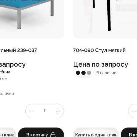
льный 239-037
704-090 Стул мягкий
запросу
Цена по запросу
убина
В наличии
0 мм.
наличии
ин клик
В корзину
Купить в один клик
В к