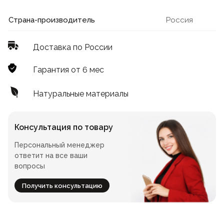
Лофт
Для летнего кафе
Страна-производитель
Россия
Для фудкорта
Доставка по России
Лофт
Конференц-столы
Гарантия от 6 мес
Для общепита
Квадратные
Натуральные материалы
На одной ножке
Консультация по товару
Персональный менеджер
Для гостиниц
ответит на все ваши
вопросы
Получить консультацию