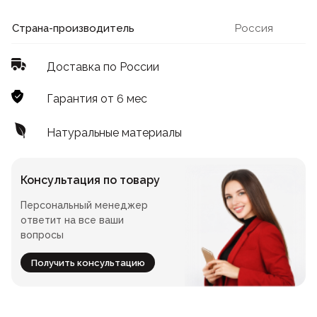
Лофт
Для летнего кафе
Страна-производитель
Россия
Для фудкорта
Доставка по России
Лофт
Конференц-столы
Гарантия от 6 мес
Для общепита
Квадратные
Натуральные материалы
На одной ножке
Консультация по товару
Персональный менеджер
Для гостиниц
ответит на все ваши
вопросы
Получить консультацию