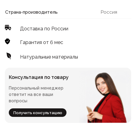
Лофт
Для летнего кафе
Страна-производитель
Россия
Для фудкорта
Доставка по России
Лофт
Конференц-столы
Гарантия от 6 мес
Для общепита
Квадратные
Натуральные материалы
На одной ножке
Консультация по товару
Персональный менеджер
Для гостиниц
ответит на все ваши
вопросы
Получить консультацию