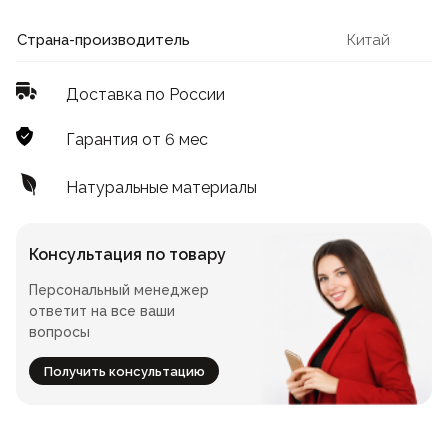
Лофт
Для летнего кафе
Страна-производитель
Китай
Для фудкорта
Доставка по России
Лофт
Конференц-столы
Гарантия от 6 мес
Для общепита
Квадратные
Натуральные материалы
На одной ножке
Консультация по товару
Персональный менеджер
Для гостиниц
ответит на все ваши
вопросы
Получить консультацию