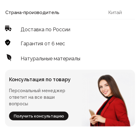
Лофт
Для летнего кафе
Страна-производитель
Китай
Для фудкорта
Доставка по России
Лофт
Конференц-столы
Гарантия от 6 мес
Для общепита
Квадратные
Натуральные материалы
На одной ножке
Консультация по товару
Персональный менеджер
Для гостиниц
ответит на все ваши
вопросы
Получить консультацию