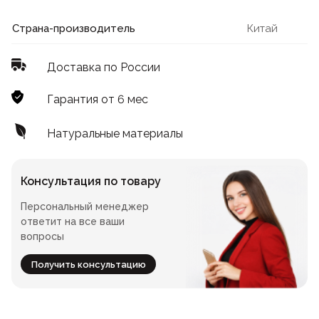
Лофт
Для летнего кафе
Страна-производитель
Китай
Для фудкорта
Доставка по России
Лофт
Конференц-столы
Гарантия от 6 мес
Для общепита
Квадратные
Натуральные материалы
На одной ножке
Консультация по товару
Персональный менеджер
Для гостиниц
ответит на все ваши
вопросы
Получить консультацию