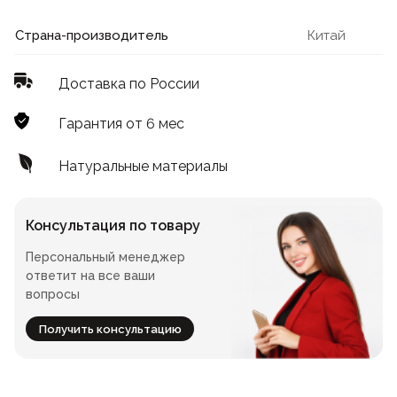
Лофт
Для летнего кафе
Страна-производитель
Китай
Для фудкорта
Доставка по России
Лофт
Конференц-столы
Гарантия от 6 мес
Для общепита
Квадратные
Натуральные материалы
На одной ножке
Консультация по товару
Персональный менеджер
Для гостиниц
ответит на все ваши
вопросы
Получить консультацию