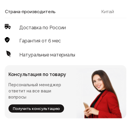
Лофт
Для летнего кафе
Страна-производитель
Китай
Для фудкорта
Доставка по России
Лофт
Конференц-столы
Гарантия от 6 мес
Для общепита
Квадратные
Натуральные материалы
На одной ножке
Консультация по товару
Персональный менеджер
Для гостиниц
ответит на все ваши
вопросы
Получить консультацию