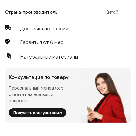
Лофт
Для летнего кафе
Страна-производитель
Китай
Для фудкорта
Доставка по России
Лофт
Конференц-столы
Гарантия от 6 мес
Для общепита
Квадратные
Натуральные материалы
На одной ножке
Консультация по товару
Персональный менеджер
Для гостиниц
ответит на все ваши
вопросы
Получить консультацию