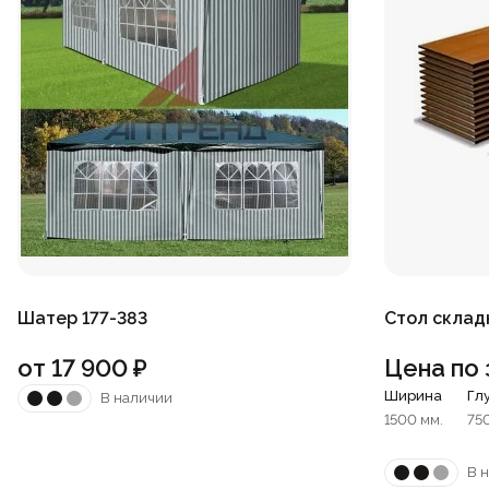
Шатер 177-383
Стол склад
от
17 900
₽
Цена по 
Ширина
Гл
В наличии
1500 мм.
75
В 