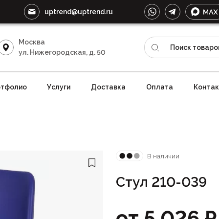
uptrend@uptrend.ru
Москва
ул. Нижегородская, д. 50
тфолио
Услуги
Доставка
Оплата
Конта
В наличии
Стул 210-039
от
5 026
₽