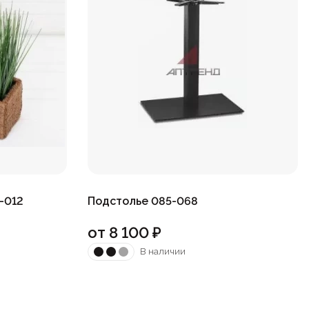
-012
Подстолье 085-068
от
8 100
₽
В наличии