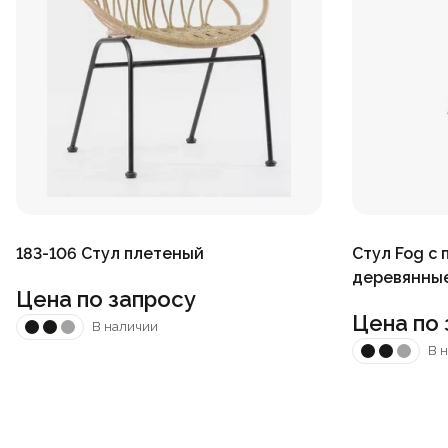
183-106 Стул плетеный
Стул Fog с
деревянны
Цена по запросу
Цена по 
В наличии
В 