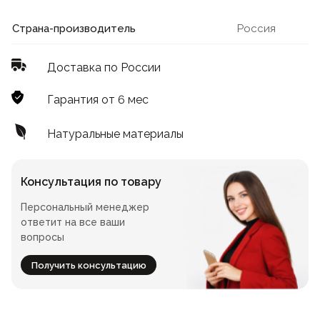
Лофт
Для летнего кафе
Страна-производитель
Россия
Для фудкорта
Доставка по России
Лофт
Конференц-столы
Гарантия от 6 мес
Для общепита
Квадратные
Натуральные материалы
На одной ножке
Консультация по товару
Персональный менеджер
Для гостиниц
ответит на все ваши
вопросы
Получить консультацию