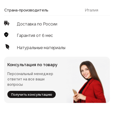
Лофт
Для летнего кафе
Страна-производитель
Италия
Для фудкорта
Доставка по России
Лофт
Конференц-столы
Гарантия от 6 мес
Для общепита
Квадратные
Натуральные материалы
На одной ножке
Консультация по товару
Персональный менеджер
Для гостиниц
ответит на все ваши
вопросы
Получить консультацию