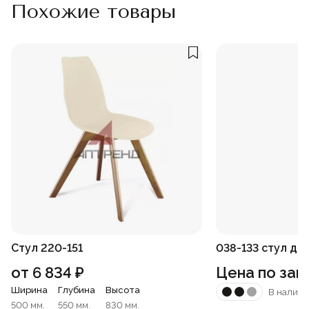
Похожие товары
Стул 220-151
038-133 стул д
от
6 834
₽
Цена по зап
Ширина
Глубина
Высота
В наличи
500 мм.
550 мм.
830 мм.