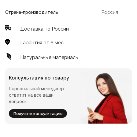
Лофт
Для летнего кафе
Страна-производитель
Россия
Для фудкорта
Доставка по России
Лофт
Конференц-столы
Гарантия от 6 мес
Для общепита
Квадратные
Натуральные материалы
На одной ножке
Консультация по товару
Персональный менеджер
Для гостиниц
ответит на все ваши
вопросы
Получить консультацию