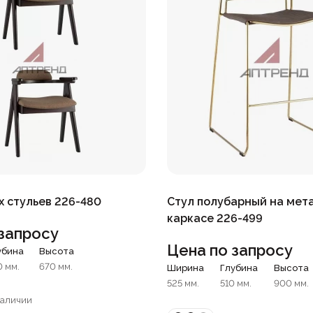
х стульев 226-480
Стул полубарный на мет
каркасе 226-499
запросу
Цена по запросу
убина
Высота
0 мм.
670 мм.
Ширина
Глубина
Высота
525 мм.
510 мм.
900 мм.
наличии