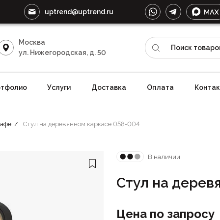
uptrend@uptrend.ru
Москва
ул. Нижегородская, д. 50
тфолио
Услуги
Доставка
Оплата
Конта
кафе
Стул на деревянном каркасе 058-004
В наличии
Стул на дерев
Цена по запросу