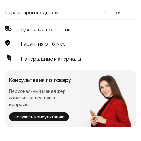
Лофт
Для летнего кафе
Страна-производитель
Россия
Для фудкорта
Доставка по России
Лофт
Конференц-столы
Гарантия от 6 мес
Для общепита
Квадратные
Натуральные материалы
На одной ножке
Консультация по товару
Персональный менеджер
Для гостиниц
ответит на все ваши
вопросы
Получить консультацию