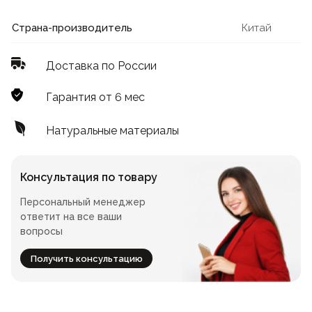
Лофт
Для летнего кафе
Страна-производитель
Китай
Для фудкорта
Доставка по России
Лофт
Конференц-столы
Гарантия от 6 мес
Для общепита
Квадратные
Натуральные материалы
На одной ножке
Консультация по товару
Персональный менеджер
Для гостиниц
ответит на все ваши
вопросы
Получить консультацию