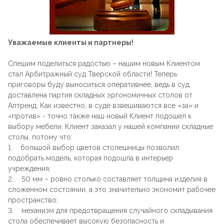
Стойки
Подушки
Складные стулья
Барные
Дизайнерские
Предметы интерьера
Скамейки
Уважаемые клиенты и партнеры!
Складные столы
Под старину
Мягкие
Спешим поделиться радостью – нашим новым Клиентом
Пластиковая мебель
Сцены и танцполы
стал Арбитражный суд Тверской области! Теперь
Для летнего кафе
приговоры буду выноситься оперативнее, ведь в суд
Барные
доставлена партия складных эргономичных столов от
Урны для фудкорта
На металлокаркасе
Аптренд. Как известно, в суде взвешиваются все «за» и
«против» - точно также наш новый Клиент подошел к
Банкетные
выбору мебели. Клиент заказал у нашей компании складные
Пластиковые
столы, потому что:
1. большой выбор цветов столешницы позволил
Для фудкорта
подобрать модель, которая подошла в интерьер
Банкетные
учреждения;
2. 50 мм – ровно столько составляет толщина изделия в
Для гостиниц
сложенном состоянии, а это значительно экономит рабочее
Круглые
пространство;
3. механизм для предотвращения случайного складывания
Конференц-стулья
стола обеспечивает высокую безопасность и