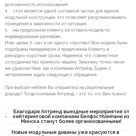
Лофт
долговечность использования;
Для летнего кафе
4. стол является одной составной частью для единой
модульной конструкции, что позволяет реорганизовывать
Для фудкорта
помещение в зависимости от ситуации;
5. мы предложили клиенту изготовить модель по
Лофт
индивидуальным размерам.
Конференц-столы
Итак, целых 5 «за» и ни одного «против»! Все модели были
подобраны менеджером и предложены Клиенту в
Для общепита
Квадратные
рекордно-короткие сроки. Надеемся, что совместное
сотрудничество принесло нашему Заказчику точно такое
же удовольствие, как и компании Аптренд. Будем с
На одной ножке
нетерпением ждать следующего обращения.
При выборе мебели Вы опираетесь на рациональные
Для гостиниц
доводы? Тогда компания Аптренд – это то, что Вам нужно!
Благодаря Аптренд выездные мероприятия от
кейтеринговой компаниии БелфэстКомпани из
Минска станут более организованными!
Новые модульные диваны уже красуются в