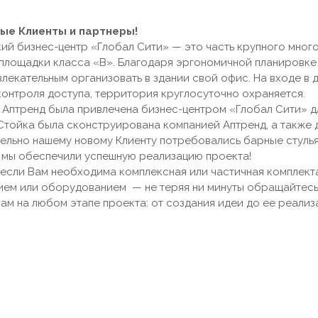
ые Клиенты и партнеры!
ий бизнес-центр «Глобал Сити» — это часть крупного мног
площадки класса «В». Благодаря эргономичной планировке 
влекательным организовать в здании свой офис. На входе в
контроля доступа, территория круглосуточно охраняется.
 Аптренд была привлечена бизнес-центром «Глобал Сити» д
 Стойка была сконструирована компанией Аптренд, а также 
ельно нашему новому Клиенту потребовались барные стулья
 мы обеспечили успешную реализацию проекта!
, если Вам необходима комплексная или частичная комплек
ием или оборудованием — не теряя ни минуты обращайтесь
Вам на любом этапе проекта: от создания идеи до ее реали