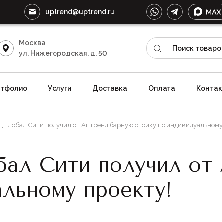
uptrend@uptrend.ru
Москва
ул. Нижегородская, д. 50
тфолио
Услуги
Доставка
Оплата
Конта
 Глобал Сити получил от Аптренд барную стойку по индивидуальному
ал Сити получил от
альному проекту!