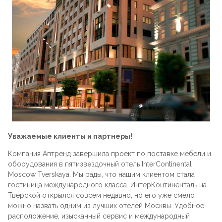
Стойки
Подушки
Складные стулья
Барные
Дизайнерские
Предметы интерьера
Скамейки
Складные столы
Под старину
Мягкие
Пластиковая мебель
Сцены и танцполы
Для летнего кафе
Барные
Урны для фудкорта
На металлокаркасе
Банкетные
Пластиковые
Уважаемые клиенты и партнеры!
Для фудкорта
Компания Аптренд завершила проект по поставке мебели и
Банкетные
оборудования в пятизвёздочный отель InterContinental
Moscow Tverskaya. Мы рады, что нашим клиентом стала
Для гостиниц
гостиница международного класса. ИнтерКонтиненталь на
Круглые
Тверской открылся совсем недавно, но его уже смело
можно назвать одним из лучших отелей Москвы. Удобное
Конференц-стулья
расположение, изысканный сервис и международный