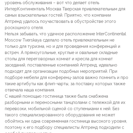
Лофт
уровень обслуживания – вот что делает отель
ИнтерКонтиненталь Москва Тверская привлекательным для
Для летнего кафе
самых взыскательных гостей. Приятно, что компании
Для фудкорта
Аптренд удалось поучаствовать в обустройстве этого
роскошного отеля.
Лофт
Нельзя забывать, что удачное расположение InterContinental
Конференц-столы
Moscow Tverskaya сделало отель привлекательным не
только для туризма, но и для проведения конференций и
Для общепита
встреч. А прямоугольные, круглые и овальные складные
Квадратные
столы для переговорных комнат и кресла для комнат
заседаний, поставленные компанией Аптренд, идеально
подходят для организации подобных мероприятий. При
На одной ножке
подборе мебели для конференц-залов важно помнить и про
такие артибуты как флип-чарты, за поставку которых также
отвечала наша компания.
Для гостиниц
С нашей помощью гостиница также была снабжена
разборными и переносными танцполами с тележкой для их
перевозки, мобильной сценой со ступеньками к ней. Без
такого специализированного оборудования не может
обойтись ни одна современная гостиница высокого уровня,
поэтому к его подбору специалисты Аптренд подходили с