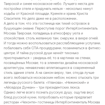
Тверской и синее московское небо. Лучшего места для
постройки отеля и придумать нельзя - несколько минут
ходьбы от Красной площади, Кремля и храма Христа
Спасителя. Но дело даже не в расположении…
А дело в том, что эта гостиница как тихий островок в
бушующем океане. Переступив порог ИнтерКонтиненталь
Москва Тверская, попадаешь в атмосферу уюта и
спокойствия, столь желанную там, снаружи, в вихре огней.
И тогда можно воспользоваться расслабляющими услугами,
побаловать себя СПА-процедурами, позаниматься в фитнес-
центре. И тайна русской души начнёт тихонько
приоткрываться – увидишь её, то в картинах на стенах,
посвящённых Москве, то в элементах дизайна московской
архитектуры, ненавязчиво вплетающихся в современный
стиль здания отеля. А на самом верху, там, откуда лучше
всего любоваться московским небом, можно отыскать три
легенды русского балета: «Уланова», «Нежинский» и
«Айседора Дункан» - три президентских люкса.
Однако легче всего познать русскую душу, ощутив вкус
блюд русской кухни, попробовать которые предлагает
ресторан «Чехонте» гостиницы ИнтерКонтиненталь Москва