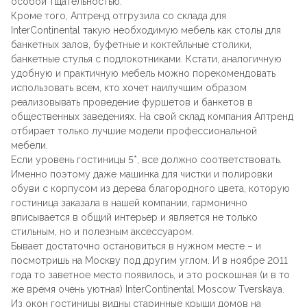
особой тщательностью.
Кроме того, Аптренд отгрузила со склада для
InterContinental такую необходимую мебель как столы для
банкетных залов, буфетные и коктейльные столики,
банкетные стулья с подлокотниками. Кстати, аналогичную
удобную и практичную мебель можно порекомендовать
использовать всем, кто хочет наилучшим образом
реализовывать проведение фуршетов и банкетов в
общественных заведениях. На свой склад компания Аптренд
отбирает только лучшие модели профессиональной
мебели.
Если уровень гостиницы 5*, все должно соответствовать.
Именно поэтому даже машинка для чистки и полировки
обуви с корпусом из дерева благородного цвета, которую
гостиница заказала в нашей компании, гармонично
вписывается в общий интерьер и является не только
стильным, но и полезным аксессуаром.
Бывает достаточно остановиться в нужном месте – и
посмотришь на Москву под другим углом. И в ноябре 2011
года то заветное место появилось, и это роскошная (и в то
же время очень уютная) InterContinental Moscow Tverskaya.
Из окон гостиницы видны старинные крыши домов на