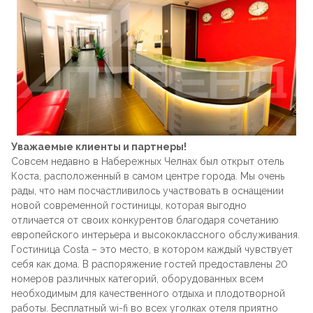
Стойки
Подушки
Складные стулья
Барные
Дизайнерские
Предметы интерьера
Скамейки
Складные столы
Под старину
Мягкие
Пластиковая мебель
Сцены и танцполы
Для летнего кафе
Барные
Урны для фудкорта
Уважаемые клиенты и партнеры!
На металлокаркасе
Совсем недавно в Набережных Челнах был открыт отель
Банкетные
Коста, расположенный в самом центре города. Мы очень
Пластиковые
рады, что нам посчастливилось участвовать в оснащении
новой современной гостиницы, которая выгодно
Для фудкорта
отличается от своих конкурентов благодаря сочетанию
Банкетные
европейского интерьера и высококлассного обслуживания.
Гостиница Costa – это место, в котором каждый чувствует
Для гостиниц
себя как дома. В распоряжение гостей предоставлены 20
Круглые
номеров различных категорий, оборудованных всем
необходимым для качественного отдыха и плодотворной
Конференц-стулья
работы. Бесплатный wi-fi во всех уголках отеля приятно