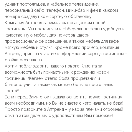
Лофт
удивит постояльцев, а кабельное телевидение,
Для летнего кафе
персональный сейф, телефон, мини-бар и фен в каждом
номере создадут комфортную обстановку.
Для фудкорта
Компания Аптренд занималась оснащением новой
гостиницы. Мы поставляли в Набережные Челны удобную и
Лофт
качественную мебель для номеров, двери,
Конференц-столы
профессиональное освещение, а также мебель для кафе,
мягкую мебель и стулья. Кроме всего прочего, компания
Для общепита
Квадратные
Аптренд приняла участие в оформлении сердца гостиницы –
стойки ресепшена.
Хотим поблагодарить нашего нового Клиента за
На одной ножке
возможность быть причастными к рождению новой
гостиницы. Желаем отелю Costa процветания и
благополучия, а также как можно больше постоянных
Для гостиниц
гостей!
Если перед Вами стоит задача оснастить новую гостиницу
всем необходимым, но Вы не знаете с чего начать, не беда!
Просто позвоните в Аптренд – у нас за плечами огромный
опыт в этом деле, мы с удовольствием Вам поможем!