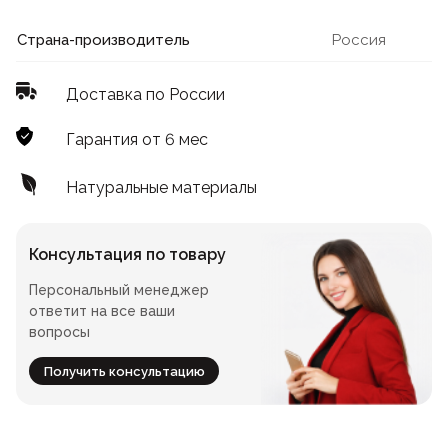
Лофт
Для летнего кафе
Страна-производитель
Россия
Для фудкорта
Доставка по России
Лофт
Конференц-столы
Гарантия от 6 мес
Для общепита
Квадратные
Натуральные материалы
На одной ножке
Консультация по товару
Персональный менеджер
Для гостиниц
ответит на все ваши
вопросы
Получить консультацию