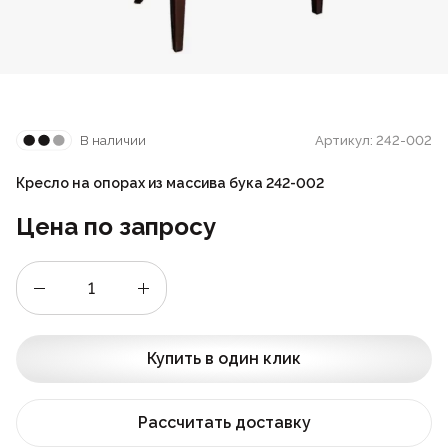
Стойки
Подушки
Складные стулья
Барные
Дизайнерские
Предметы интерьера
Скамейки
Складные столы
Под старину
Мягкие
Пластиковая мебель
В наличии
Артикул: 242-002
Сцены и танцполы
Для летнего кафе
Барные
Кресло на опорах из массива бука 242-002
Урны для фудкорта
На металлокаркасе
Цена по запросу
Банкетные
Пластиковые
Для фудкорта
Банкетные
Купить в один клик
Для гостиниц
Круглые
Рассчитать доставку
Конференц-стулья