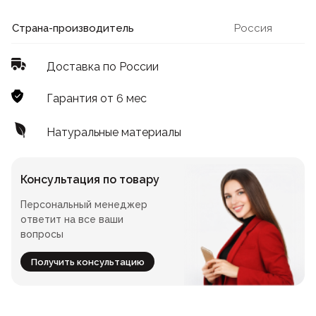
Лофт
Для летнего кафе
Страна-производитель
Россия
Для фудкорта
Доставка по России
Лофт
Конференц-столы
Гарантия от 6 мес
Для общепита
Квадратные
Натуральные материалы
На одной ножке
Консультация по товару
Персональный менеджер
Для гостиниц
ответит на все ваши
вопросы
Получить консультацию