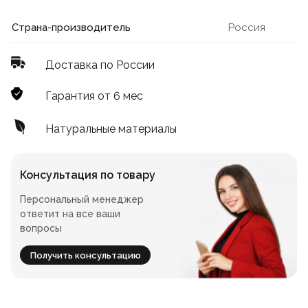
Лофт
Для летнего кафе
Страна-производитель
Россия
Для фудкорта
Доставка по России
Лофт
Конференц-столы
Гарантия от 6 мес
Для общепита
Квадратные
Натуральные материалы
На одной ножке
Консультация по товару
Персональный менеджер
Для гостиниц
ответит на все ваши
вопросы
Получить консультацию