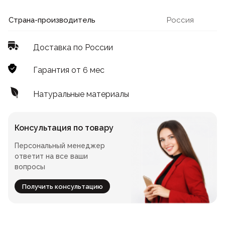
Лофт
Для летнего кафе
Страна-производитель
Россия
Для фудкорта
Доставка по России
Лофт
Конференц-столы
Гарантия от 6 мес
Для общепита
Квадратные
Натуральные материалы
На одной ножке
Консультация по товару
Персональный менеджер
Для гостиниц
ответит на все ваши
вопросы
Получить консультацию