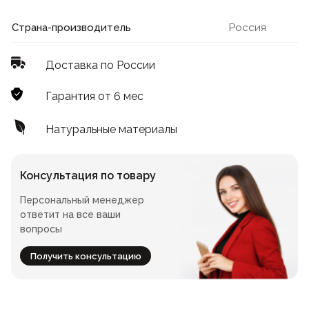
Лофт
Для летнего кафе
Страна-производитель
Россия
Для фудкорта
Доставка по России
Лофт
Конференц-столы
Гарантия от 6 мес
Для общепита
Квадратные
Натуральные материалы
На одной ножке
Консультация по товару
Персональный менеджер
Для гостиниц
ответит на все ваши
вопросы
Получить консультацию