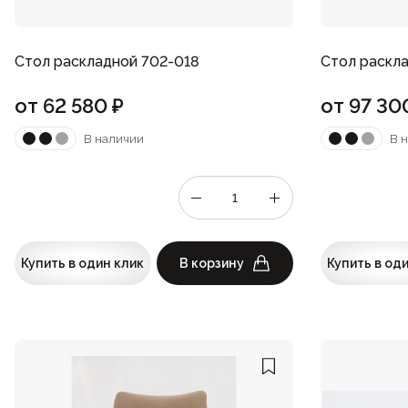
Стол раскладной 702-018
Стол раскл
от
62 580
₽
от
97 30
В наличии
В 
Купить в один клик
В корзину
Купить в од