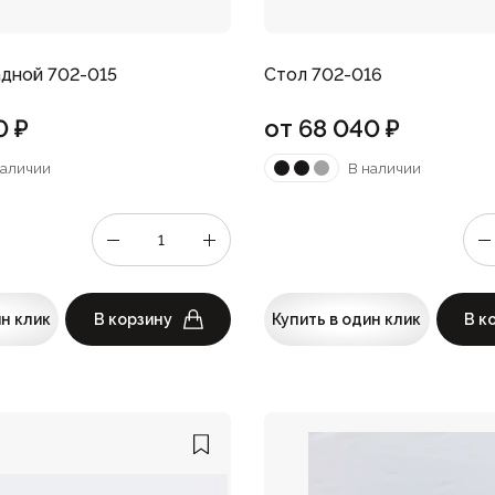
адной 702-015
Стол 702-016
0
₽
от
68 040
₽
наличии
В наличии
ин клик
В корзину
Купить в один клик
В к