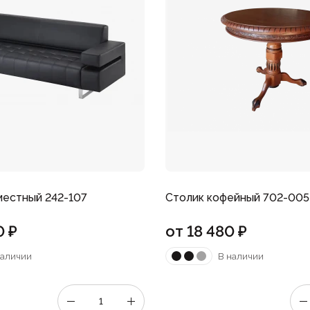
местный 242-107
Столик кофейный 702-005
0
₽
от
18 480
₽
наличии
В наличии