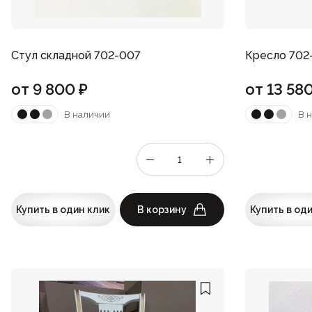
Стул складной 702-007
Кресло 702
от
9 800
₽
от
13 58
В наличии
В 
Купить в один клик
В корзину
Купить в од