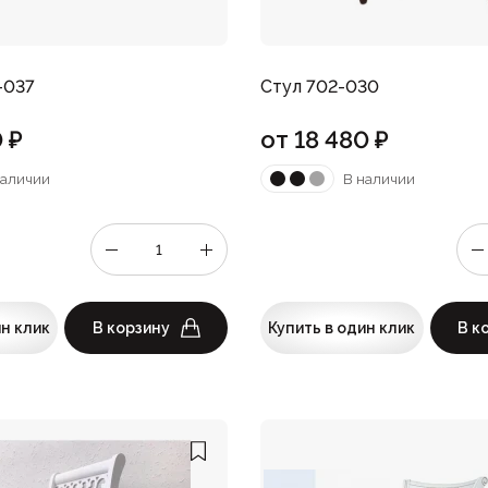
-037
Стул 702-030
0
₽
от
18 480
₽
наличии
В наличии
ин клик
В корзину
Купить в один клик
В к