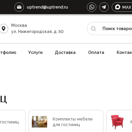
uptrend@uptrend.ru
Москва
ул. Нижегородская, д. 50
тфолио
Услуги
Доставка
Оплата
Конта
ц
Комплекты мебели
 гостиниц
для гостиниц