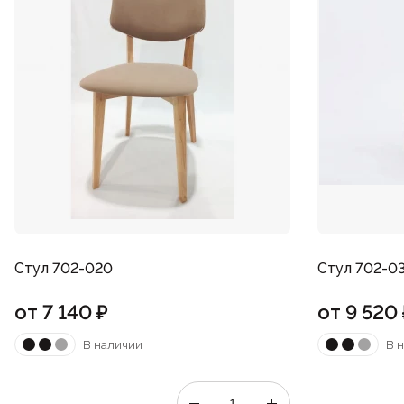
Стул 702-020
Стул 702-0
от
7 140
₽
от
9 520
В наличии
В 