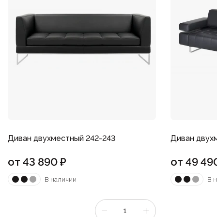
Диван двухместный 242-243
Диван двух
от
43 890
₽
от
49 49
В наличии
В 