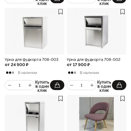
клик
клик
Урна для фудкорта 708-003
Урна для фудкорта 708-002
от
24 900
₽
от
17 900
₽
В наличии
В наличии
Купить
Купить
в один
в один
клик
клик