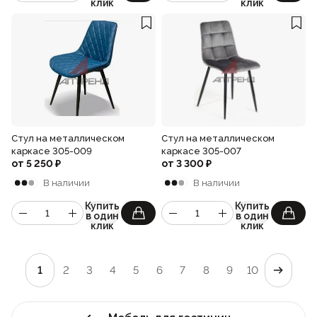
клик
клик
Стул на металлическом
Стул на металлическом
каркасе 305-009
каркасе 305-007
от
5 250
₽
от
3 300
₽
В наличии
В наличии
Купить
Купить
в один
в один
клик
клик
1
2
3
4
5
6
7
8
9
10