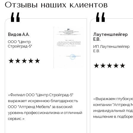
Отзывы наших клиентов
Видов А.А.
Лаутеншлейгер
Е.В.
ООО "Центр
Стройград-5"
ИП Лаутеншлейгер
Е.В.
★★★★★
★★★★★
«Филиал ООО "Центр Стройград-5"
«Выражаем глубокую
выражает искреннюю благодарность
компании "Аптренд М
ООО "Аптренд Мебель" за высокий
индивидуальный под
уровень профессионализма и отличный
мышление в подборе 
сервис.»