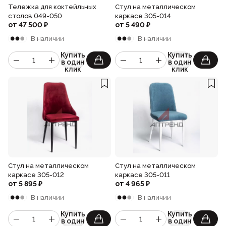
Тележка для коктейльных
Стул на металлическом
столов 049-050
каркасе 305-014
от
47 500
₽
от
5 490
₽
В наличии
В наличии
Купить
Купить
в один
в один
клик
клик
Стул на металлическом
Стул на металлическом
каркасе 305-012
каркасе 305-011
от
5 895
₽
от
4 965
₽
В наличии
В наличии
Купить
Купить
в один
в один