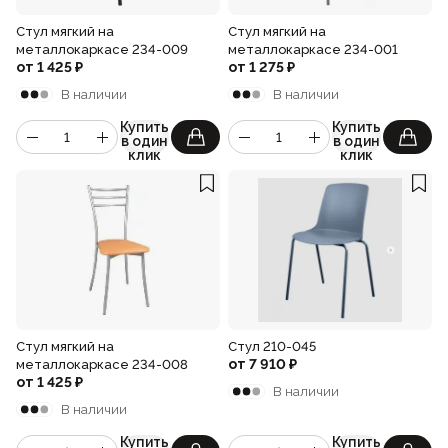
Лофт
Стул мягкий на
Стул мягкий на
Для летнего кафе
металлокаркасе 234-009
металлокаркасе 234-001
Для фудкорта
от
1 425
₽
от
1 275
₽
В наличии
В наличии
Лофт
Конференц-столы
Купить
Купить
в один
в один
клик
клик
Для общепита
Квадратные
На одной ножке
Для гостиниц
Стул мягкий на
Стул 210-045
от
7 910
₽
металлокаркасе 234-008
от
1 425
₽
В наличии
В наличии
Купить
Купить