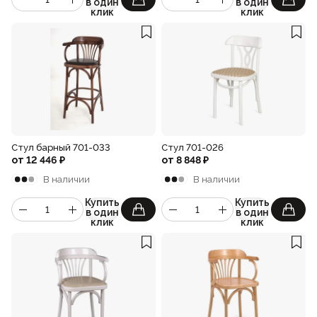
в один
в один
клик
клик
Стул барный 701-033
Стул 701-026
от
12 446
₽
от
8 848
₽
В наличии
В наличии
Купить
Купить
в один
в один
клик
клик