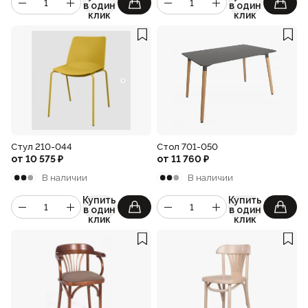
в один
в один
клик
клик
Стул 210-044
Стол 701-050
от
10 575
₽
от
11 760
₽
В наличии
В наличии
Купить
Купить
в один
в один
клик
клик