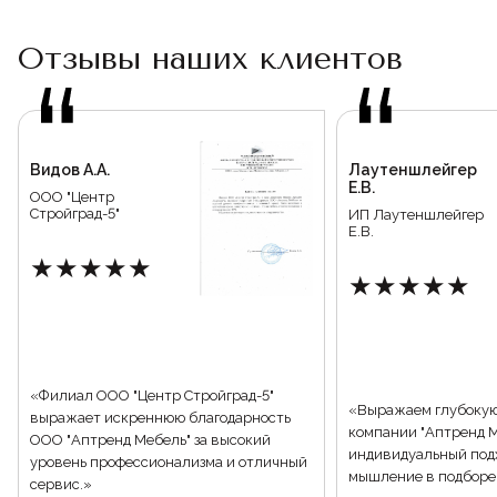
Отзывы наших клиентов
Видов А.А.
Лаутеншлейгер
Е.В.
ООО "Центр
Стройград-5"
ИП Лаутеншлейгер
Е.В.
★★★★★
★★★★★
«Филиал ООО "Центр Стройград-5"
«Выражаем глубокую
выражает искреннюю благодарность
компании "Аптренд М
ООО "Аптренд Мебель" за высокий
индивидуальный под
уровень профессионализма и отличный
мышление в подборе 
сервис.»