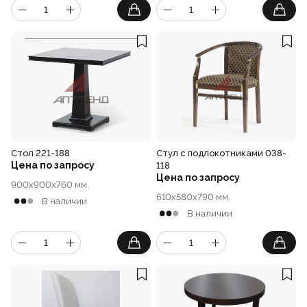
Лофт
Для летнего кафе
Для фудкорта
Лофт
Конференц-столы
Для общепита
Квадратные
Стол 221-188
Стул с подлокотниками 038-
Цена по запросу
118
На одной ножке
Цена по запросу
900x900x760 мм.
610x580x790 мм.
В наличии
Для гостиниц
В наличии