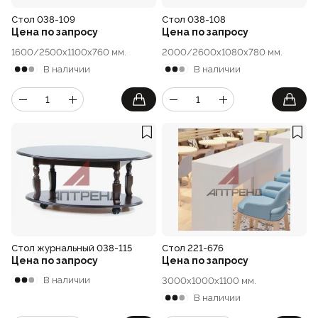
Стойки
Подушки
Стол 038-109
Стол 038-108
Складные стулья
Барные
Цена по запросу
Цена по запросу
Дизайнерские
1600/2500x1100x760 мм.
2000/2600x1080x780 мм.
Предметы интерьера
Скамейки
Складные столы
Под старину
В наличии
В наличии
Мягкие
Пластиковая мебель
Сцены и танцполы
Для летнего кафе
Барные
Урны для фудкорта
На металлокаркасе
Банкетные
Пластиковые
Для фудкорта
Банкетные
Стол журнальный 038-115
Стол 221-676
Для гостиниц
Цена по запросу
Цена по запросу
Круглые
В наличии
3000x1000x1100 мм.
В наличии
Конференц-стулья