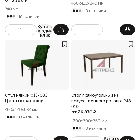
от
8 990
₽
460x410x840 мм.
740 мм.
В наличии
В наличии
Купить
в один
клик
Стул мягкий 013-083
Стол прямоугольный из
Цена по запросу
искусственного ротанга 248-
010
450x420x934 мм.
от
26 830
₽
В наличии
1200x700x760 мм.
В наличии
Купить